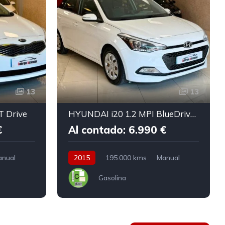
13
13
T Drive
HYUNDAI i20 1.2 MPI BlueDrive Klass
€
Al contado: 6.990 €
anual
2015
195.000 kms
Manual
Gasolina