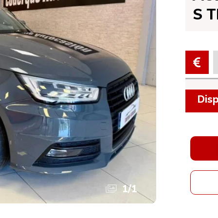
S 
Disp
1
/
1