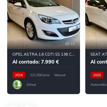
13
OPEL ASTRA 1.6 CDTi SS 136 CV Excellence ST
Al contado: 7.990 €
Al con
2014
121.000 kms
Manual
2020
Diésel
Automátic