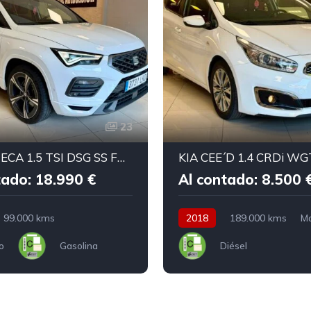
23
SEAT ATECA 1.5 TSI DSG SS FR Go
KIA CEE´D 1.4 CRDi WG
tado: 18.990 €
Al contado: 8.500 
99.000 kms
2018
189.000 kms
M
o
Gasolina
Diésel