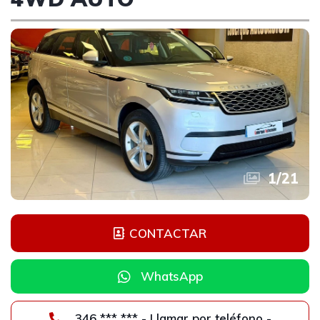
1
/
21
CONTACTAR
WhatsApp
346 *** *** - Llamar por teléfono -