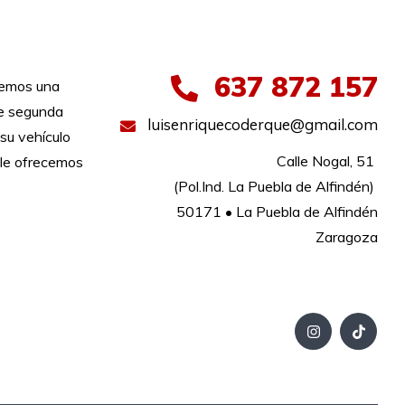
637 872 157
nemos una
de segunda
luisenriquecoderque@gmail.com
su vehículo
Calle Nogal, 51 

le ofrecemos
(Pol.Ind. La Puebla de Alfindén) 

50171 • La Puebla de Alfindén

Zaragoza