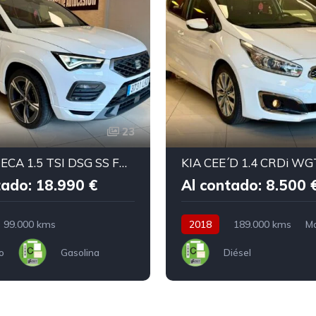
23
SEAT ATECA 1.5 TSI DSG SS FR Go
KIA CEE´D 1.4 CRDi WG
tado: 18.990 €
Al contado: 8.500 
99.000 kms
2018
189.000 kms
M
o
Gasolina
Diésel