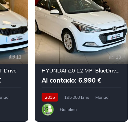
13
13
T Drive
HYUNDAI i20 1.2 MPI BlueDrive Klass
€
Al contado: 6.990 €
anual
2015
195.000 kms
Manual
Gasolina