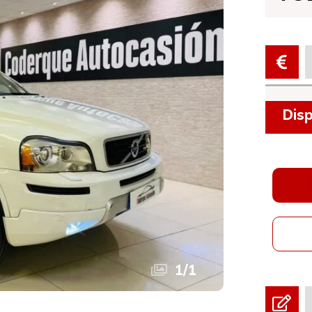
Disp
1
/
1