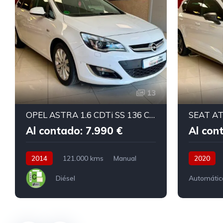
13
OPEL ASTRA 1.6 CDTi SS 136 CV Excellence ST
Al contado: 7.990 €
Al con
2014
121.000 kms
Manual
2020
Diésel
Automátic