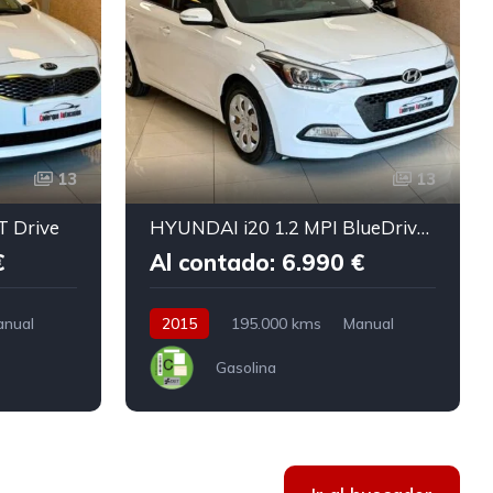
13
13
T Drive
HYUNDAI i20 1.2 MPI BlueDrive Klass
€
Al contado: 6.990 €
anual
2015
195.000 kms
Manual
Gasolina