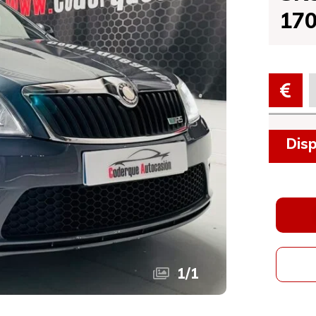
17
Disp
1
/
1