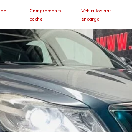
 de
Compramos tu
Vehículos por
coche
encargo