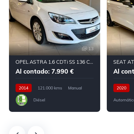
13
OPEL ASTRA 1.6 CDTi SS 136 CV Excellence ST
Al contado: 7.990 €
Al con
2014
121.000 kms
Manual
2020
Diésel
Automátic