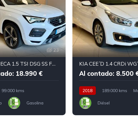
23
SEAT ATECA 1.5 TSI DSG SS FR Go
KIA CEE´D 1.4 CRDi WG
tado: 18.990 €
Al contado: 8.500 
99.000 kms
2018
189.000 kms
M
o
Gasolina
Diésel