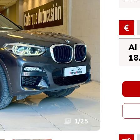
Al
18
1
/
25