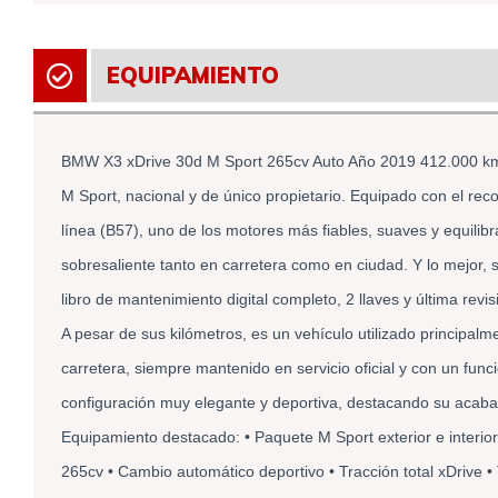
EQUIPAMIENTO
BMW X3 xDrive 30d M Sport 265cv Auto Año 2019 412.000 k
M Sport, nacional y de único propietario. Equipado con el rec
línea (B57), uno de los motores más fiables, suaves y equilib
sobresaliente tanto en carretera como en ciudad. Y lo mejor, 
libro de mantenimiento digital completo, 2 llaves y última revi
A pesar de sus kilómetros, es un vehículo utilizado principal
carretera, siempre mantenido en servicio oficial y con un fun
configuración muy elegante y deportiva, destacando su acabad
Equipamiento destacado: • Paquete M Sport exterior e interior
265cv • Cambio automático deportivo • Tracción total xDrive • 