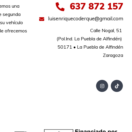
637 872 157
nemos una
de segunda
luisenriquecoderque@gmail.com
su vehículo
Calle Nogal, 51 

le ofrecemos
(Pol.Ind. La Puebla de Alfindén) 

50171 • La Puebla de Alfindén

Zaragoza