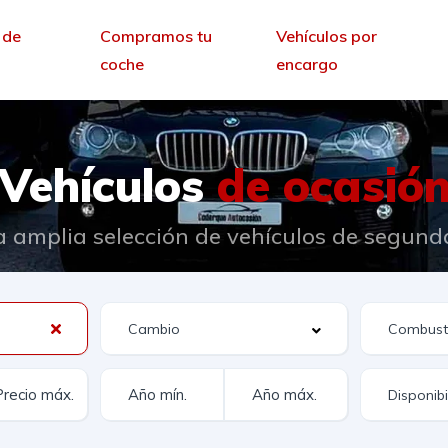
 de
Compramos tu
Vehículos por
coche
encargo
Vehículos
de ocasió
 amplia selección de vehículos de segun